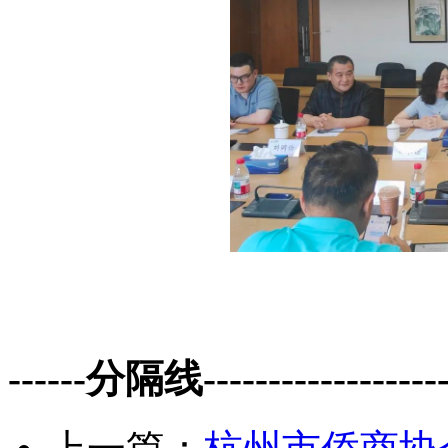
------分隔线--------------------