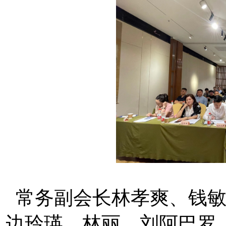
常务副会长林孝爽、钱敏
边玲瑛、林丽、刘阿巴罗